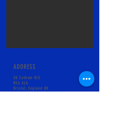
ADDRESS
38 Cotham Hill
BS6 6LA
Bristol, England UK
CONTACT
info@pskgelati.com
Shop +441173018931